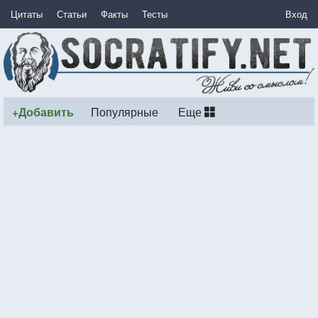
Цитаты
Статьи
Факты
Тесты
Вход
+Добавить
Популярные
Еще