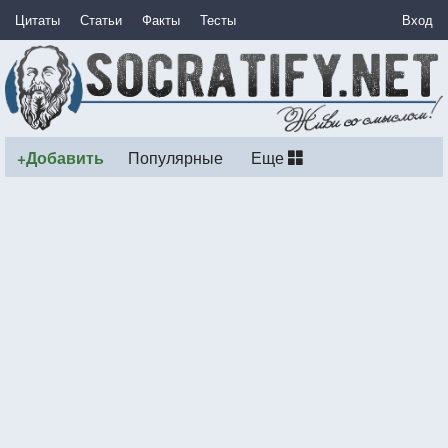
Цитаты
Статьи
Факты
Тесты
Вход
+Добавить
Популярные
Еще