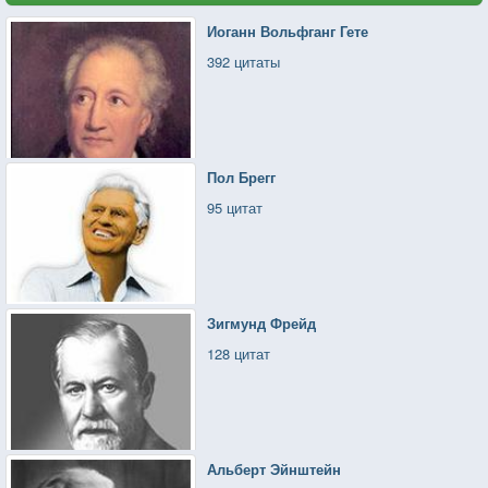
Иоганн Вольфганг Гете
392 цитаты
Пол Брегг
95 цитат
Зигмунд Фрейд
128 цитат
Альберт Эйнштейн