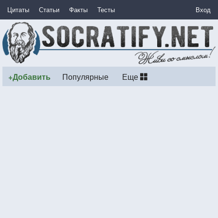
Цитаты
Статьи
Факты
Тесты
Вход
+Добавить
Популярные
Еще