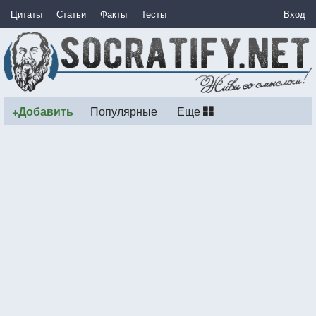
Цитаты
Статьи
Факты
Тесты
Вход
+Добавить
Популярные
Еще