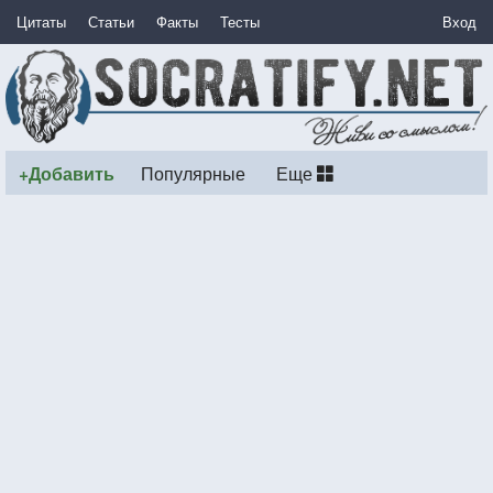
Цитаты
Статьи
Факты
Тесты
Вход
+Добавить
Популярные
Еще