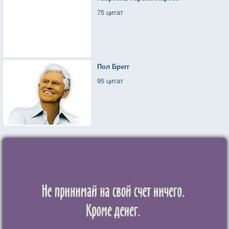
75 цитат
Пол Брегг
95 цитат