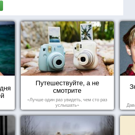
Путешествуйте, а не
З
 дня
смотрите
ей
«Лучше один раз увидеть, чем сто раз
услышать»
Дав