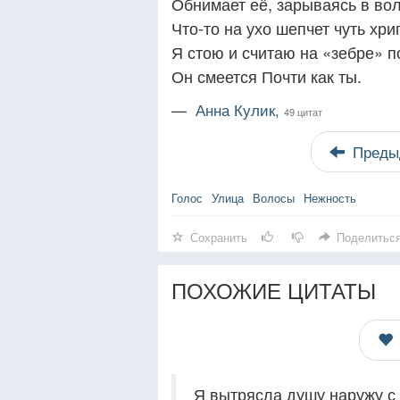
Обнимает её, зарываясь в во
Что-то на ухо шепчет чуть хр
Я стою и считаю на «зебре» п
Он смеется Почти как ты.
—
Анна Кулик,
49 цитат
Преды
Голос
Улица
Волосы
Нежность
Сохранить
Поделитьс
ПОХОЖИЕ ЦИТАТЫ
Я вытрясла душу наружу с 