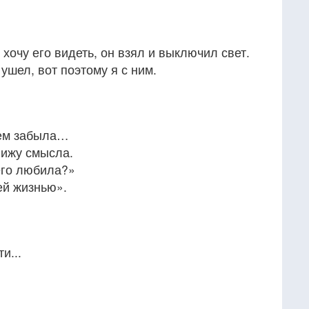
е хочу его видеть, он взял и выключил свет.
ушел, вот поэтому я с ним.
сем забыла…
вижу смысла.
его любила?»
ей жизнью».
и...