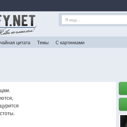
чайная цитата
Темы
С картинками
цам.
уются,
 щурится
стоты.