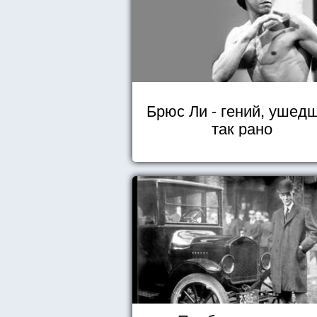
Брюс Ли - гений, ушед
так рано