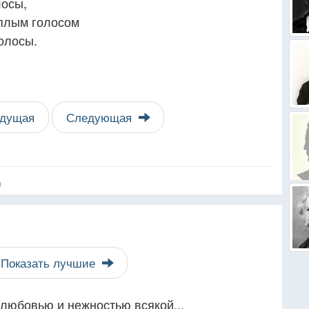
лосы,
иплым голосом
олосы.
дущая
Следующая
я
Показать лучшие
любовью и нежностью всякой...