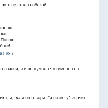
 чуть не стала собакой.
 капаю,
окс:
 Папою,
бокс!
й (100+)
 на меня, я и не думала что именно он
чет, и, если он говорит "я не могу". значит