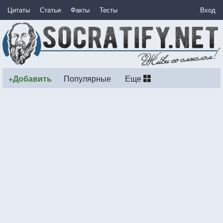
Цитаты
Статьи
Факты
Тесты
Вход
+Добавить
Популярные
Еще