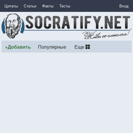
Цитаты
Статьи
Факты
Тесты
Вход
+Добавить
Популярные
Еще