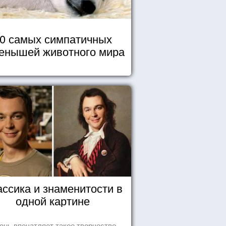
0 самых симпатичных
енышей животного мира
ассика и знаменитости в
одной картине
ень впечатляет такое творчество