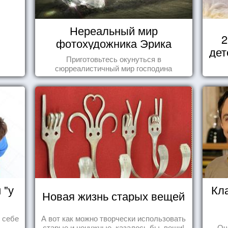
Нереальный мир
2
фотохудожника Эрика
дет
Йоханссона
Приготовьтесь окунуться в
сюрреалистичный мир господина
Йоханссона
 "у
Кл
Новая жизнь старых вещей
ь себе
А вот как можно творчески использовать
старые и ненужные, казалось бы, вещи!
Оч