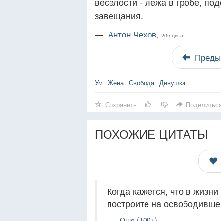
веселости - лежа в гробе, п
завещания.
—
Антон Чехов,
205 цитат
Преды
Ум
Жена
Свобода
Девушка
Сохранить
Поделитьс
ПОХОЖИЕ ЦИТАТЫ
Когда кажется, что в жизни
построите на освободивше
Ошо (100+)