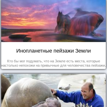
Инопланетные пейзажи Земли
Кто бы мог подумать, что на Земле есть места, которые
настолько непохожи на привычные для человечества пейзажи,
что кажутся и вовсе инопланетными!