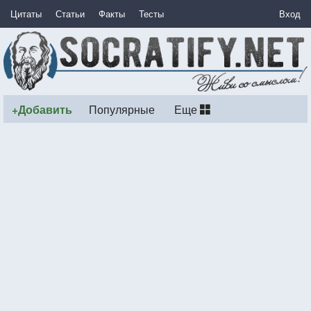
Цитаты
Статьи
Факты
Тесты
Вход
+Добавить
Популярные
Еще