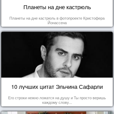
Планеты на дне кастрюль
Планеты на дне кастрюль в фотопроекте Кристофера
Йонассена
10 лучших цитат Эльчина Сафарли
Его строки нежно ложатся на душу и Ты просто веришь
каждому слову...