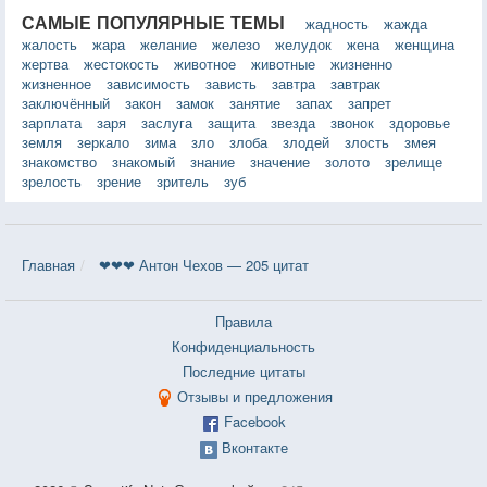
САМЫЕ ПОПУЛЯРНЫЕ ТЕМЫ
жадность
жажда
жалость
жара
желание
железо
желудок
жена
женщина
жертва
жестокость
животное
животные
жизненно
жизненное
зависимость
зависть
завтра
завтрак
заключённый
закон
замок
занятие
запах
запрет
зарплата
заря
заслуга
защита
звезда
звонок
здоровье
земля
зеркало
зима
зло
злоба
злодей
злость
змея
знакомство
знакомый
знание
значение
золото
зрелище
зрелость
зрение
зритель
зуб
Главная
❤❤❤ Антон Чехов — 205 цитат
Правила
Конфиденциальность
Последние цитаты
Отзывы и предложения
Facebook
Вконтакте