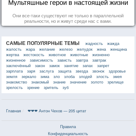
Мультяшные герои в настоящей жизни
Они все-таки существуют не только в параллельной
реальности, но и живут среди нас с вами.
САМЫЕ ПОПУЛЯРНЫЕ ТЕМЫ
жадность
жажда
жалость
жара
желание
железо
желудок
жена
женщина
жертва
жестокость
животное
животные
жизненно
жизненное
зависимость
зависть
завтра
завтрак
заключённый
закон
замок
занятие
запах
запрет
зарплата
заря
заслуга
защита
звезда
звонок
здоровье
земля
зеркало
зима
зло
злоба
злодей
злость
змея
знакомство
знакомый
знание
значение
золото
зрелище
зрелость
зрение
зритель
зуб
Главная
❤❤❤ Антон Чехов — 205 цитат
Правила
Конфиденциальность