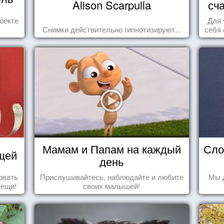
Alison Scarpulla
сч
оекте
Для 
Снимки действительно гипнотизируют...
себя 
дари
ка
Мамам и Папам на каждый
Сло
щей
день
овать
Прислушивайтесь, наблюдайте и любите
Мы 
вещи!
своих малышей!