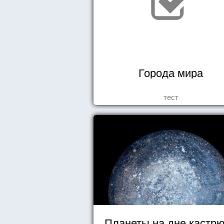
Города мира
тест
Планеты на дне кастр