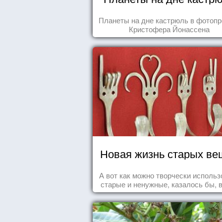
Планеты на дне кастрюль в фотопр
Кристофера Йонассена
Новая жизнь старых ве
А вот как можно творчески использ
старые и ненужные, казалось бы, 