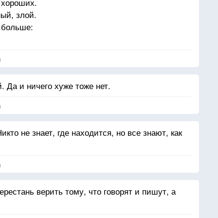
 хороших.
ый, злой.
 больше:
я
 Да и ничего хуже тоже нет.
я
то не знает, где находится, но все знают, как
я
ерестань верить тому, что говорят и пишут, а