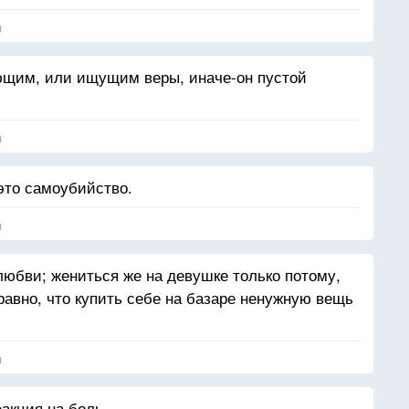
я
ющим, или ищущим веры, иначе-он пустой
я
то самоубийство.
я
любви; жениться же на девушке только потому,
равно, что купить себе на базаре ненужную вещь
я
акция на боль.