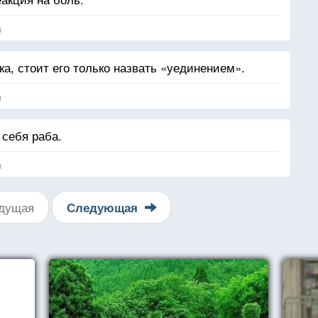
я
а, стоит его только назвать «уединением».
я
 себя раба.
я
дущая
Следующая