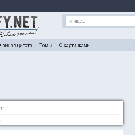
чайная цитата
Темы
С картинками
ит.
я