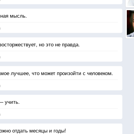
ная мысль.
я
восторжествует, но это не правда.
я
амое лучшее, что может произойти с человеком.
я
— учить.
я
ожно отдать месяцы и годы!