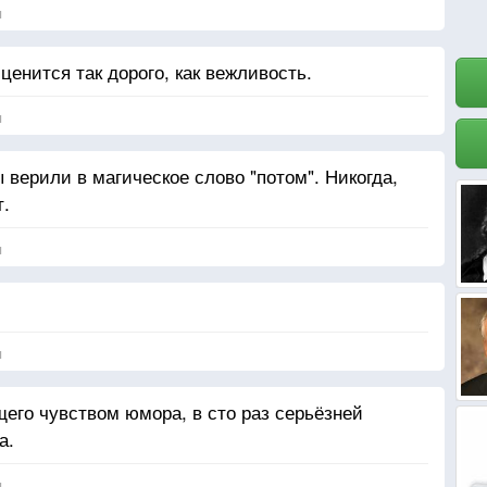
я
ценится так дорого, как вежливость.
я
верили в магическое слово "потом". Никогда,
т.
я
я
его чувством юмора, в сто раз серьёзней
а.
я