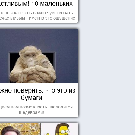
астливым! 10 маленьких
радостей настоящего
человека очень важно чувствовать
Счастья
счастливым - именно это ощущение
т позитивные эмоции и превращает
ждый день в маленький праздник.
жно поверить, что это из
бумаги
даем вам возможность насладится
шедеврами!