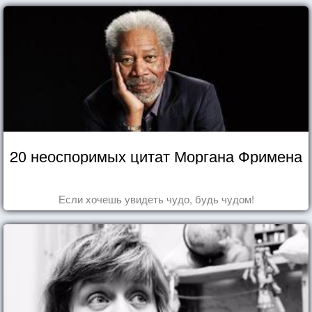
20 неоспоримых цитат Моргана Фримена
Если хочешь увидеть чудо, будь чудом!