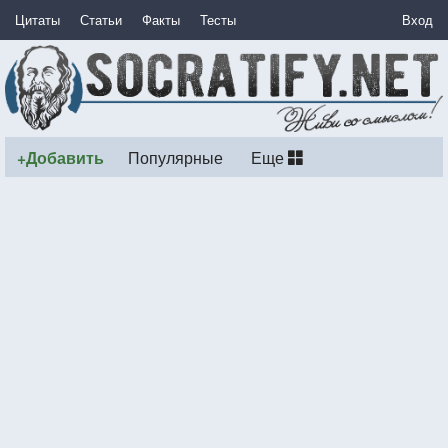
Цитаты
Статьи
Факты
Тесты
Вход
+Добавить
Популярные
Еще