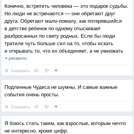
Конечно, встретить человека — это подарок судьбы.
Но люди не встречаются — они обретают друг
друга. Обретают мало-помалу, как потерявшийся
в детстве ребенок по одному отыскивает
разбросанных по свету родных. Если бы люди
тратили чуть больше сил на то, чтобы искать
и открывать то, что их объединяет, а не умножать
то, что их разделяет, — быть может, нам
раскрыть
удалось бы жить в мире.
Сохранить
Подлинные Чудеса не шумны. И самые важные
события очень просты.
Сохранить
Я боюсь стать таким, как взрослые, которым ничто
не интересно, кроме цифр.