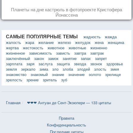
Планеты на дне кастрюль в фотопроекте Кристофера
Йонассена
САМЫЕ ПОПУЛЯРНЫЕ ТЕМЫ
жадность
жажда
жалость
жара
желание
железо
желудок
жена
женщина
жертва
жестокость
животное
животные
жизненно
жизненное
зависимость
зависть
завтра
завтрак
заключённый
закон
замок
занятие
запах
запрет
зарплата
заря
заслуга
защита
звезда
звонок
здоровье
земля
зеркало
зима
зло
злоба
злодей
злость
змея
знакомство
знакомый
знание
значение
золото
зрелище
зрелость
зрение
зритель
зуб
Главная
❤❤❤ Антуан де Сент-Экзюпери — 133 цитаты
Правила
Конфиденциальность
Последние цитаты