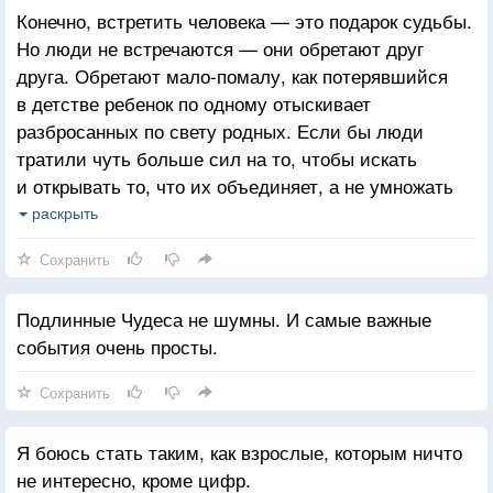
Конечно, встретить человека — это подарок судьбы.
Но люди не встречаются — они обретают друг
друга. Обретают мало-помалу, как потерявшийся
в детстве ребенок по одному отыскивает
разбросанных по свету родных. Если бы люди
тратили чуть больше сил на то, чтобы искать
и открывать то, что их объединяет, а не умножать
то, что их разделяет, — быть может, нам
раскрыть
удалось бы жить в мире.
Сохранить
Подлинные Чудеса не шумны. И самые важные
события очень просты.
Сохранить
Я боюсь стать таким, как взрослые, которым ничто
не интересно, кроме цифр.