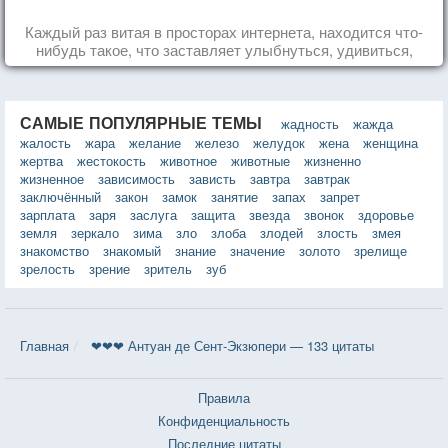
Каждый раз витая в просторах интернета, находится что-
нибудь такое, что заставляет улыбнуться, удивиться,
восхититься...
САМЫЕ ПОПУЛЯРНЫЕ ТЕМЫ
жадность
жажда
жалость
жара
желание
железо
желудок
жена
женщина
жертва
жестокость
животное
животные
жизненно
жизненное
зависимость
зависть
завтра
завтрак
заключённый
закон
замок
занятие
запах
запрет
зарплата
заря
заслуга
защита
звезда
звонок
здоровье
земля
зеркало
зима
зло
злоба
злодей
злость
змея
знакомство
знакомый
знание
значение
золото
зрелище
зрелость
зрение
зритель
зуб
Главная
❤❤❤ Антуан де Сент-Экзюпери — 133 цитаты
Правила
Конфиденциальность
Последние цитаты