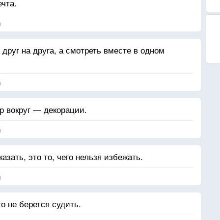
чта.
я
 друг на друга, а смотреть вместе в одном
я
р вокруг — декорации.
я
казать, это то, чего нельзя избежать.
я
то не берется судить.