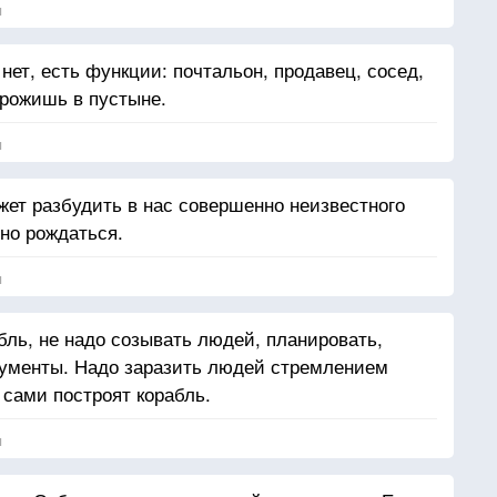
я
 нет, есть функции: почтальон, продавец, сосед,
орожишь в пустыне.
я
ет разбудить в нас совершенно неизвестного
нно рождаться.
я
бль, не надо созывать людей, планировать,
рументы. Надо заразить людей стремлением
 сами построят корабль.
я