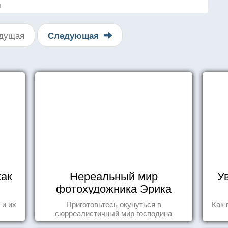
я
дущая
Следующая
как
Нереальный мир
У
фотохудожника Эрика
Йоханссона
 и их
Приготовьтесь окунуться в
Как 
сюрреалистичный мир господина
Йоханссона