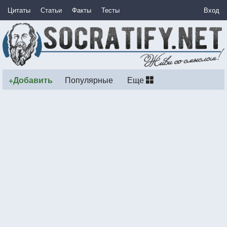
Цитаты
Статьи
Факты
Тесты
Вход
+Добавить
Популярные
Еще