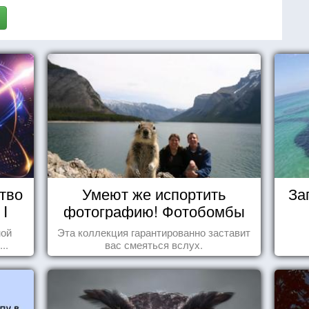
тво
Умеют же испортить
За
 I
фотографию! Фотобомбы
животных
ной
Эта коллекция гарантированно заставит
..
вас смеяться вслух.