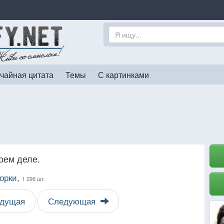
чайная цитата
Темы
С картинками
оем деле.
орки,
1 296 шт.
дущая
Следующая