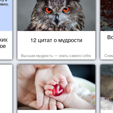
В
ких
12 цитат о мудрости
кое
Высшая мудрость — знать самого себя.
Сним