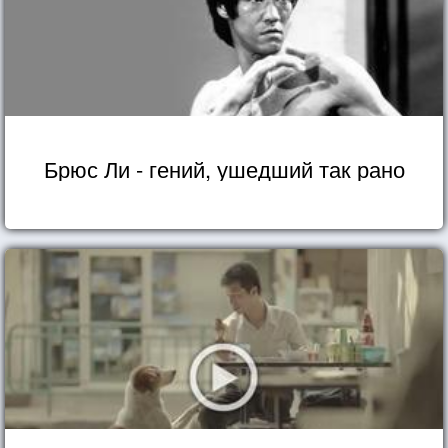
Брюс Ли - гений, ушедший так рано