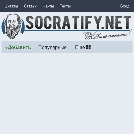
Цитаты
Статьи
Факты
Тесты
Вход
+Добавить
Популярные
Еще