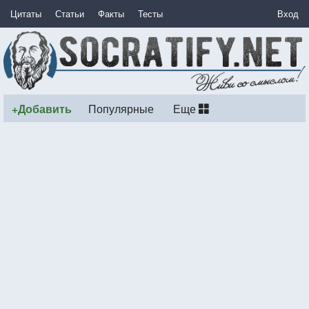
Цитаты
Статьи
Факты
Тесты
Вход
+Добавить
Популярные
Еще