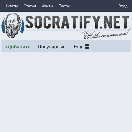
Цитаты
Статьи
Факты
Тесты
Вход
+Добавить
Популярные
Еще