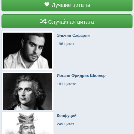
Лучшие цитаты
Случайная цитата
Эльчин Сафарли
196 цитат
Иоганн Фридрих Шиллер
101 цитата
Конфуций
249 цитат