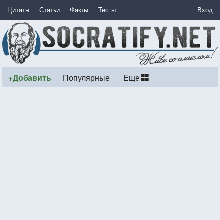
Цитаты
Статьи
Факты
Тесты
Вход
+Добавить
Популярные
Еще