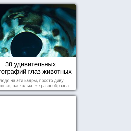
30 удивительных
ографий глаз животных
лядя на эти кадры, просто диву
шься, насколько же разнообразна
природа нашего мира!