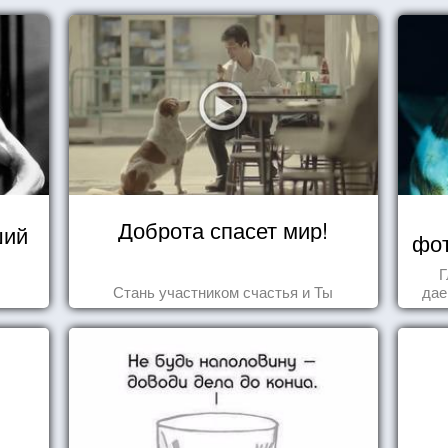
Доброта спасет мир!
ший
фот
Г
Стань участником счастья и Ты
дае