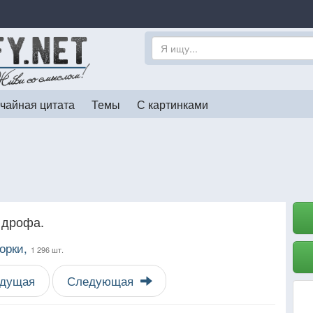
чайная цитата
Темы
С картинками
 дрофа.
орки,
1 296 шт.
дущая
Следующая