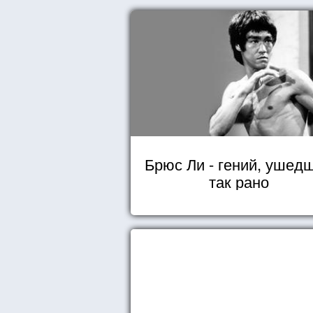
Брюс Ли - гений, ушед
так рано