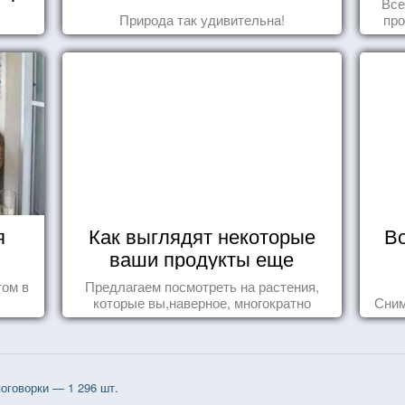
Все
Природа так удивительна!
про
я
Как выглядят некоторые
В
ваши продукты еще
живыми?
том в
Предлагаем посмотреть на растения,
которые вы,наверное, многократно
Сним
видели , но никогда не представляли
себе, что употребляете их в пищу.
оговорки — 1 296 шт.