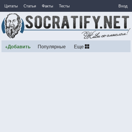
Цитаты
Статьи
Факты
Тесты
Вход
+Добавить
Популярные
Еще