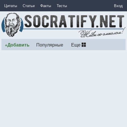
Цитаты
Статьи
Факты
Тесты
Вход
+Добавить
Популярные
Еще