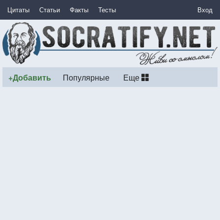
Цитаты
Статьи
Факты
Тесты
Вход
+Добавить
Популярные
Еще