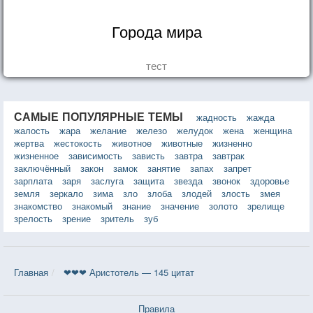
Города мира
тест
САМЫЕ ПОПУЛЯРНЫЕ ТЕМЫ
жадность
жажда
жалость
жара
желание
железо
желудок
жена
женщина
жертва
жестокость
животное
животные
жизненно
жизненное
зависимость
зависть
завтра
завтрак
заключённый
закон
замок
занятие
запах
запрет
зарплата
заря
заслуга
защита
звезда
звонок
здоровье
земля
зеркало
зима
зло
злоба
злодей
злость
змея
знакомство
знакомый
знание
значение
золото
зрелище
зрелость
зрение
зритель
зуб
Главная
❤❤❤ Аристотель — 145 цитат
Правила