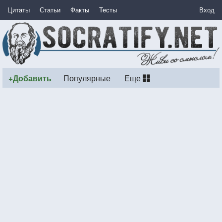
Цитаты
Статьи
Факты
Тесты
Вход
+Добавить
Популярные
Еще