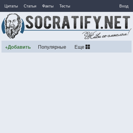
Цитаты
Статьи
Факты
Тесты
Вход
+Добавить
Популярные
Еще