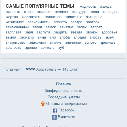
САМЫЕ ПОПУЛЯРНЫЕ ТЕМЫ
жадность
жажда
жалость
жара
желание
железо
желудок
жена
женщина
жертва
жестокость
животное
животные
жизненно
жизненное
зависимость
зависть
завтра
завтрак
заключённый
закон
замок
занятие
запах
запрет
зарплата
заря
заслуга
защита
звезда
звонок
здоровье
земля
зеркало
зима
зло
злоба
злодей
злость
змея
знакомство
знакомый
знание
значение
золото
зрелище
зрелость
зрение
зритель
зуб
Главная
❤❤❤ Аристотель — 145 цитат
Правила
Конфиденциальность
Последние цитаты
Отзывы и предложения
Facebook
Вконтакте