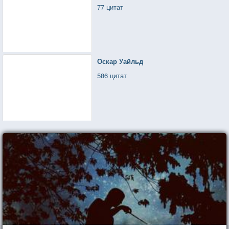
77 цитат
Оскар Уайльд
586 цитат