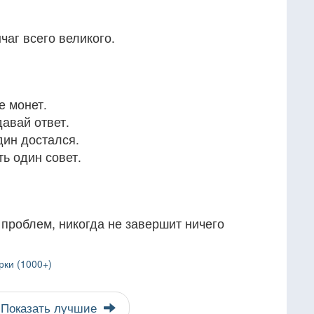
аг всего великого.
е монет.
авай ответ.
дин достался.
ь один совет.
х проблем, никогда не завершит ничего
рки (1000+)
Показать лучшие