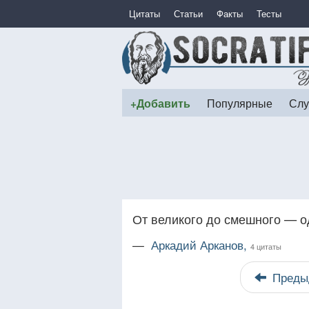
Цитаты
Статьи
Факты
Тесты
+Добавить
Популярные
Слу
От великого до смешного — о
—
Аркадий Арканов,
4 цитаты
Преды