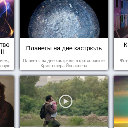
тво
К
Планеты на дне кастрюль
II
лчек,
Планеты на дне кастрюль в фотопроекте
Фот
новую
Кристофера Йонассена
.