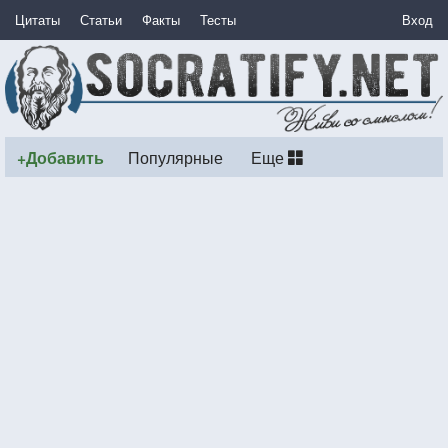
Цитаты
Статьи
Факты
Тесты
Вход
+Добавить
Популярные
Еще