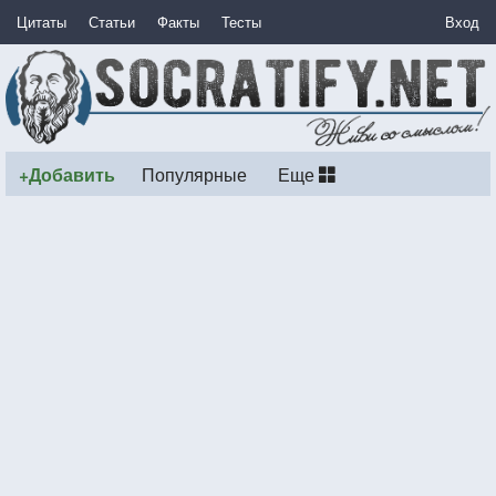
Цитаты
Статьи
Факты
Тесты
Вход
+Добавить
Популярные
Еще