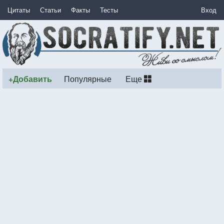
Цитаты
Статьи
Факты
Тесты
Вход
+Добавить
Популярные
Еще