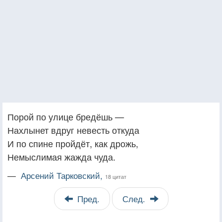
Порой по улице бредёшь —
Нахлынет вдруг невесть откуда
И по спине пройдёт, как дрожь,
Немыслимая жажда чуда.
—
Арсений Тарковский,
18 цитат
Пред.
След.