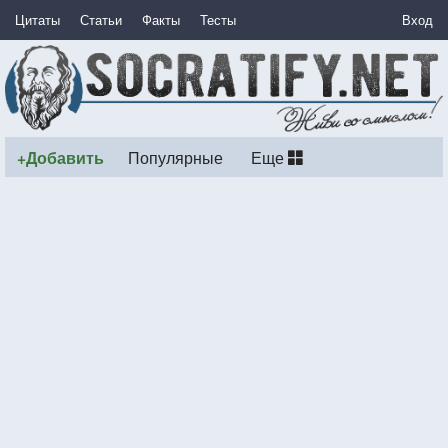
Цитаты
Статьи
Факты
Тесты
Вход
+Добавить
Популярные
Еще