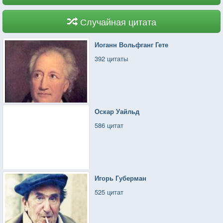
Случайная цитата
Иоганн Вольфганг Гете
392 цитаты
Оскар Уайльд
586 цитат
Игорь Губерман
525 цитат