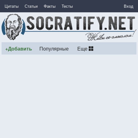
Цитаты
Статьи
Факты
Тесты
Вход
+Добавить
Популярные
Еще