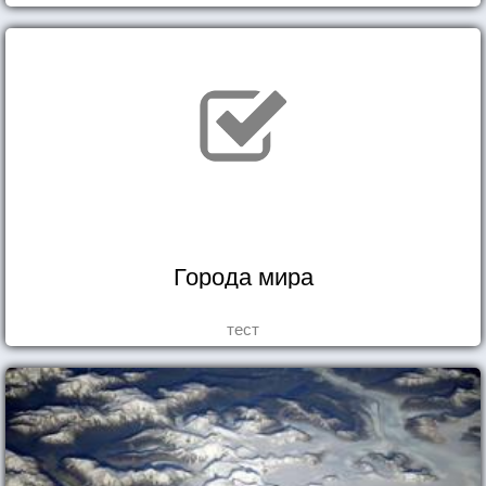
Города мира
тест