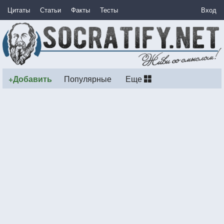
Цитаты
Статьи
Факты
Тесты
Вход
+Добавить
Популярные
Еще