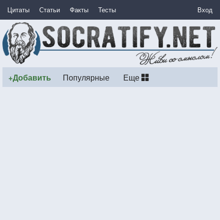
Цитаты
Статьи
Факты
Тесты
Вход
+Добавить
Популярные
Еще