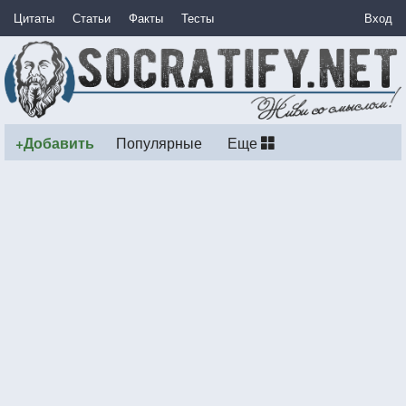
Цитаты
Статьи
Факты
Тесты
Вход
+Добавить
Популярные
Еще