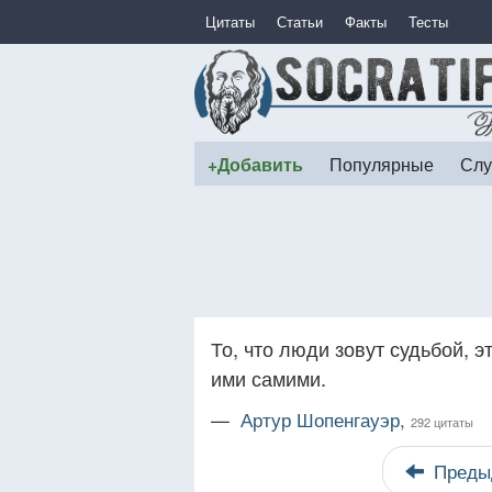
Цитаты
Статьи
Факты
Тесты
+Добавить
Популярные
Слу
То, что люди зовут судьбой, 
ими самими.
—
Артур Шопенгауэр,
292 цитаты
Преды