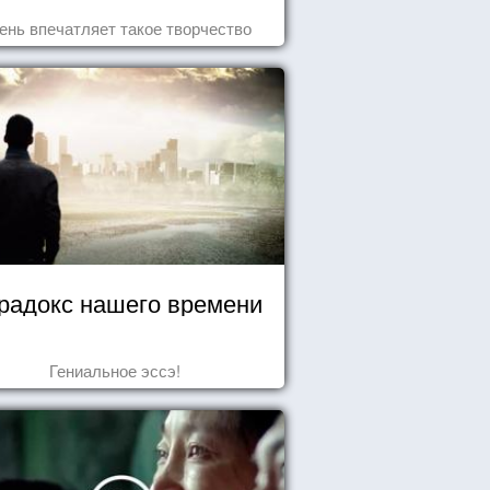
ень впечатляет такое творчество
радокс нашего времени
Гениальное эссэ!