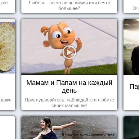
 раз
Любовь - всего лишь химия или нечто
большее?
Оч
Мамам и Папам на каждый
Па
день
а даже
Прислушивайтесь, наблюдайте и любите
своих малышей!