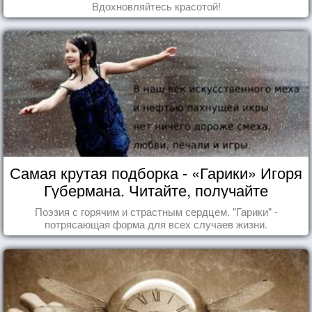
Вдохновляйтесь красотой!
Самая крутая подборка - «Гарики» Игоря
Губермана. Читайте, получайте
удовольствие!
Поэзия с горячим и страстным сердцем. "Гарики" -
потрясающая форма для всех случаев жизни.