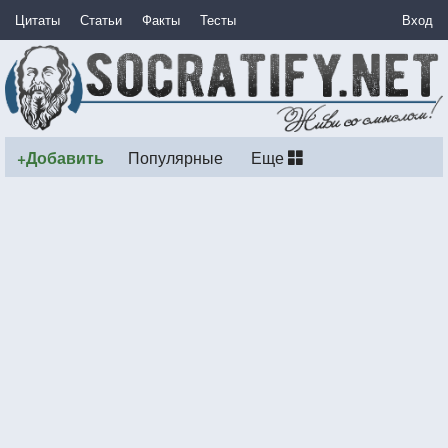
Цитаты
Статьи
Факты
Тесты
Вход
+Добавить
Популярные
Еще