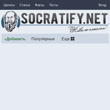
Цитаты
Статьи
Факты
Тесты
Вход
+Добавить
Популярные
Еще