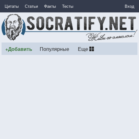
Цитаты
Статьи
Факты
Тесты
Вход
+Добавить
Популярные
Еще