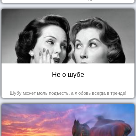
Не о шубе
Шубу может моль подъесть, а любовь всегда в тренде!