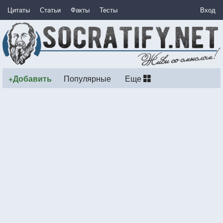
Цитаты
Статьи
Факты
Тесты
Вход
+Добавить
Популярные
Еще