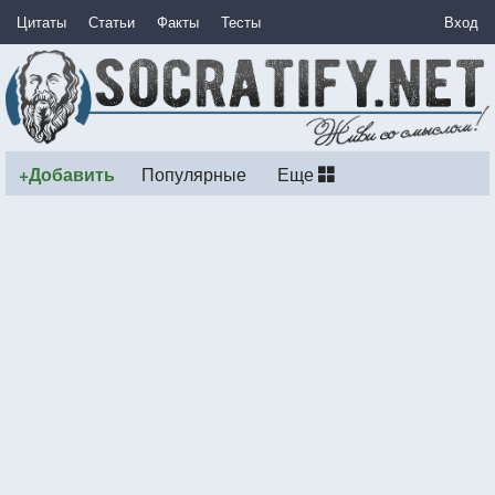
Цитаты
Статьи
Факты
Тесты
Вход
+Добавить
Популярные
Еще