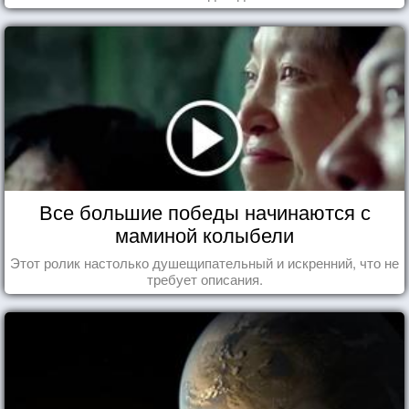
Все большие победы начинаются с
маминой колыбели
Этот ролик настолько душещипательный и искренний, что не
требует описания.