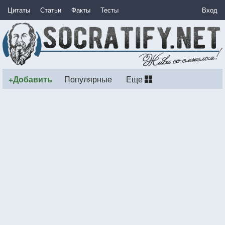
Цитаты
Статьи
Факты
Тесты
Вход
+Добавить
Популярные
Еще