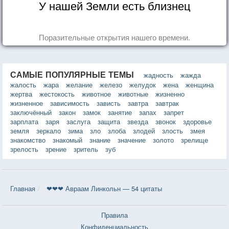
У нашей Земли есть близнец
Поразительные открытия нашего времени.
САМЫЕ ПОПУЛЯРНЫЕ ТЕМЫ
жадность
жажда
жалость
жара
желание
железо
желудок
жена
женщина
жертва
жестокость
животное
животные
жизненно
жизненное
зависимость
зависть
завтра
завтрак
заключённый
закон
замок
занятие
запах
запрет
зарплата
заря
заслуга
защита
звезда
звонок
здоровье
земля
зеркало
зима
зло
злоба
злодей
злость
змея
знакомство
знакомый
знание
значение
золото
зрелище
зрелость
зрение
зритель
зуб
Главная
❤❤❤ Авраам Линкольн — 54 цитаты
Правила
Конфиденциальность