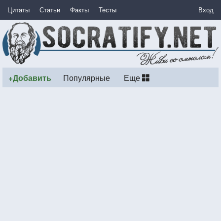
Цитаты
Статьи
Факты
Тесты
Вход
+Добавить
Популярные
Еще