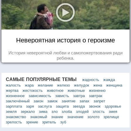
Невероятная история о героизме
История невероятной любви и самопожертвования ради
ребенка.
САМЫЕ ПОПУЛЯРНЫЕ ТЕМЫ
жадность
жажда
жалость
жара
желание
железо
желудок
жена
женщина
жертва
жестокость
животное
животные
жизненно
жизненное
зависимость
зависть
завтра
завтрак
заключённый
закон
замок
занятие
запах
запрет
зарплата
заря
заслуга
защита
звезда
звонок
здоровье
земля
зеркало
зима
зло
злоба
злодей
злость
змея
знакомство
знакомый
знание
значение
золото
зрелище
зрелость
зрение
зритель
зуб