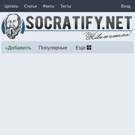
Цитаты
Статьи
Факты
Тесты
Вход
+Добавить
Популярные
Еще