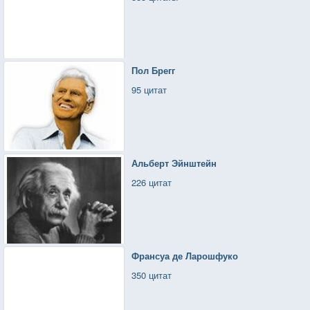
Пол Брегг
95 цитат
Альберт Эйнштейн
226 цитат
Франсуа де Ларошфуко
350 цитат