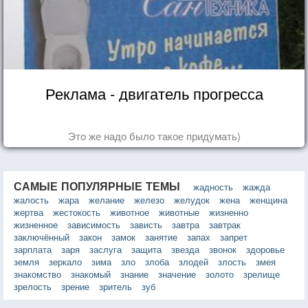
Реклама - двигатель прогресса
Это же надо было такое придумать)
САМЫЕ ПОПУЛЯРНЫЕ ТЕМЫ
жадность
жажда
жалость
жара
желание
железо
желудок
жена
женщина
жертва
жестокость
животное
животные
жизненно
жизненное
зависимость
зависть
завтра
завтрак
заключённый
закон
замок
занятие
запах
запрет
зарплата
заря
заслуга
защита
звезда
звонок
здоровье
земля
зеркало
зима
зло
злоба
злодей
злость
змея
знакомство
знакомый
знание
значение
золото
зрелище
зрелость
зрение
зритель
зуб