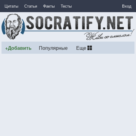
Цитаты
Статьи
Факты
Тесты
Вход
+Добавить
Популярные
Еще