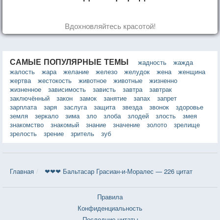
Вдохновляйтесь красотой!
САМЫЕ ПОПУЛЯРНЫЕ ТЕМЫ
жадность
жажда
жалость
жара
желание
железо
желудок
жена
женщина
жертва
жестокость
животное
животные
жизненно
жизненное
зависимость
зависть
завтра
завтрак
заключённый
закон
замок
занятие
запах
запрет
зарплата
заря
заслуга
защита
звезда
звонок
здоровье
земля
зеркало
зима
зло
злоба
злодей
злость
змея
знакомство
знакомый
знание
значение
золото
зрелище
зрелость
зрение
зритель
зуб
Главная
❤❤❤ Бальтасар Грасиан-и-Моралес — 226 цитат
Правила
Конфиденциальность
Последние цитаты